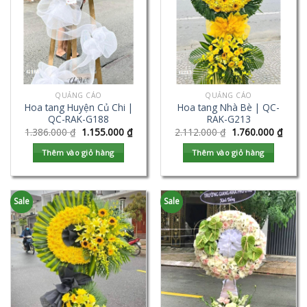
QUẢNG CÁO
QUẢNG CÁO
Hoa tang Huyện Củ Chi |
Hoa tang Nhà Bè | QC-
QC-RAK-G188
RAK-G213
1.386.000
₫
1.155.000
₫
2.112.000
₫
1.760.000
₫
Thêm vào giỏ hàng
Thêm vào giỏ hàng
Sale
Sale