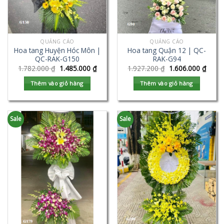
QUẢNG CÁO
QUẢNG CÁO
Hoa tang Huyện Hóc Môn |
Hoa tang Quận 12 | QC-
QC-RAK-G150
RAK-G94
1.782.000
₫
1.485.000
₫
1.927.200
₫
1.606.000
₫
Thêm vào giỏ hàng
Thêm vào giỏ hàng
Sale
Sale