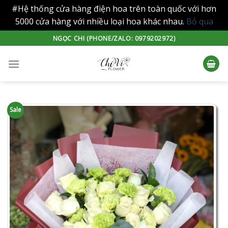
#Hệ thống cửa hàng điện hoa trên toàn quốc với hơn
5000 cửa hàng với nhiều loại hoa khác nhau.
Bỏ qua
Skip
NGỌC CHI (PHONE/ZALO: 0979202972)
to
content
Sale