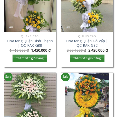
QUẢNG CÁO
QUẢNG CÁO
Hoa tang Quận Bình Thạnh
Hoa tang Quận Gò Vấp |
| QC-RAK-G88
QC-RAK-G92
1.716.000
₫
1.430.000
₫
2.904.000
₫
2.420.000
₫
Thêm vào giỏ hàng
Thêm vào giỏ hàng
Sale
Sale