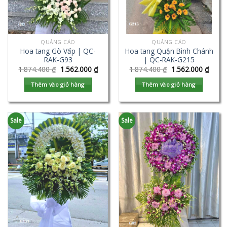
QUẢNG CÁO
QUẢNG CÁO
Hoa tang Gò Vấp | QC-
Hoa tang Quận Bình Chánh
RAK-G93
| QC-RAK-G215
1.874.400
₫
1.562.000
₫
1.874.400
₫
1.562.000
₫
Thêm vào giỏ hàng
Thêm vào giỏ hàng
Sale
Sale