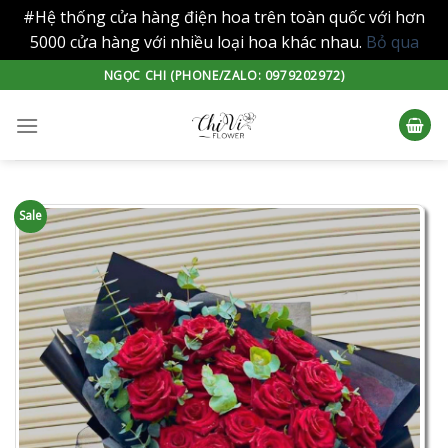
#Hệ thống cửa hàng điện hoa trên toàn quốc với hơn
5000 cửa hàng với nhiều loại hoa khác nhau.
Bỏ qua
Skip
NGỌC CHI (PHONE/ZALO: 0979202972)
to
content
Sale