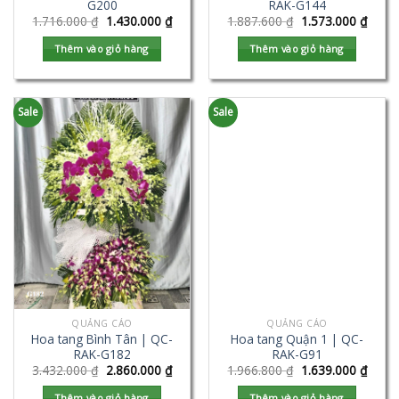
G200
RAK-G144
1.716.000
₫
1.430.000
₫
1.887.600
₫
1.573.000
₫
Thêm vào giỏ hàng
Thêm vào giỏ hàng
Sale
Sale
QUẢNG CÁO
QUẢNG CÁO
Hoa tang Bình Tân | QC-
Hoa tang Quận 1 | QC-
RAK-G182
RAK-G91
3.432.000
₫
2.860.000
₫
1.966.800
₫
1.639.000
₫
Thêm vào giỏ hàng
Thêm vào giỏ hàng