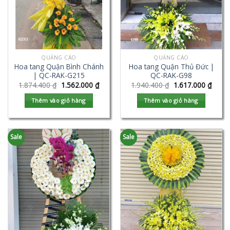
QUẢNG CÁO
QUẢNG CÁO
Hoa tang Quận Bình Chánh
Hoa tang Quận Thủ Đức |
| QC-RAK-G215
QC-RAK-G98
1.874.400
₫
1.562.000
₫
1.940.400
₫
1.617.000
₫
Thêm vào giỏ hàng
Thêm vào giỏ hàng
Sale
Sale