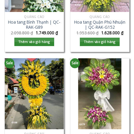
QUẢNG CÁO
QUẢNG CÁO
Hoa tang Bình Thạnh | QC-
Hoa tang Quận Phú Nhuận
RAK-G89
| QC-RAK-G152
2.098.800
₫
1.749.000
₫
1.953.600
₫
1.628.000
₫
Thêm vào giỏ hàng
Thêm vào giỏ hàng
Sale
Sale