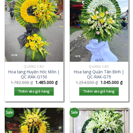
QUẢNG CÁO
QUẢNG CÁO
Hoa tang Huyện Hóc Môn |
Hoa tang Quận Tân Bình |
QC-RAK-G150
QC-RAK-G79
1.782.000
₫
1.485.000
₫
1.254.000
₫
1.045.000
₫
Thêm vào giỏ hàng
Thêm vào giỏ hàng
Sale
Sale