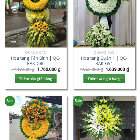
QUẢNG CÁO
QUẢNG CÁO
Hoa tang Tân Bình | QC-
Hoa tang Quận 1 | QC-
RAK-G80
RAK-G91
2.112.000
₫
1.760.000
₫
1.966.800
₫
1.639.000
₫
Thêm vào giỏ hàng
Thêm vào giỏ hàng
Sale
Sale