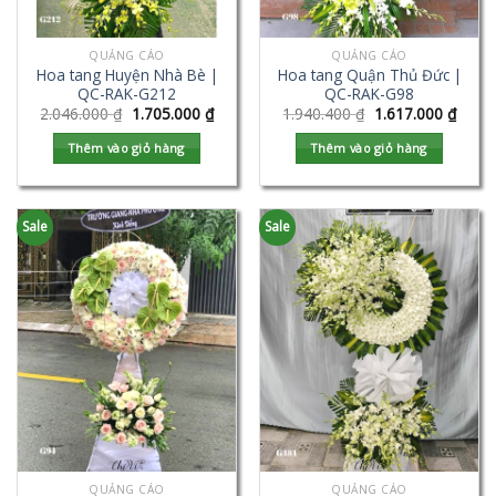
QUẢNG CÁO
QUẢNG CÁO
Hoa tang Huyện Nhà Bè |
Hoa tang Quận Thủ Đức |
QC-RAK-G212
QC-RAK-G98
2.046.000
₫
1.705.000
₫
1.940.400
₫
1.617.000
₫
Thêm vào giỏ hàng
Thêm vào giỏ hàng
Sale
Sale
QUẢNG CÁO
QUẢNG CÁO