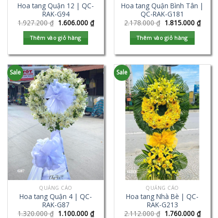
Hoa tang Quận 12 | QC-
Hoa tang Quận Bình Tân |
RAK-G94
QC-RAK-G181
1.927.200
₫
1.606.000
₫
2.178.000
₫
1.815.000
₫
Thêm vào giỏ hàng
Thêm vào giỏ hàng
Sale
Sale
QUẢNG CÁO
QUẢNG CÁO
Hoa tang Quận 4 | QC-
Hoa tang Nhà Bè | QC-
RAK-G87
RAK-G213
1.320.000
₫
1.100.000
₫
2.112.000
₫
1.760.000
₫