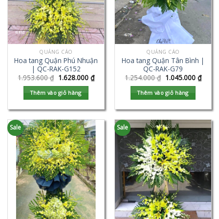
QUẢNG CÁO
QUẢNG CÁO
Hoa tang Quận Phú Nhuận
Hoa tang Quận Tân Bình |
| QC-RAK-G152
QC-RAK-G79
1.953.600
₫
1.628.000
₫
1.254.000
₫
1.045.000
₫
Thêm vào giỏ hàng
Thêm vào giỏ hàng
Sale
Sale