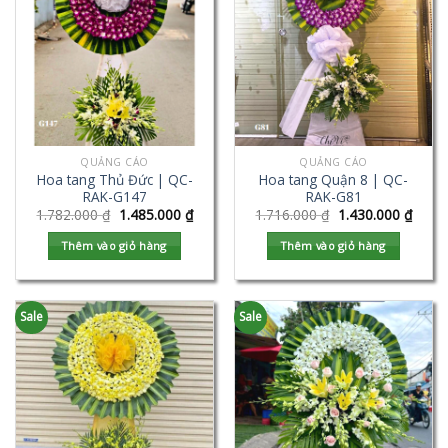
QUẢNG CÁO
QUẢNG CÁO
Hoa tang Thủ Đức | QC-
Hoa tang Quận 8 | QC-
RAK-G147
RAK-G81
1.782.000
₫
1.485.000
₫
1.716.000
₫
1.430.000
₫
Thêm vào giỏ hàng
Thêm vào giỏ hàng
Sale
Sale