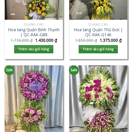
QUẢNG CÁO
QUẢNG CÁO
Hoa tang Quận Bình Thạnh
Hoa tang Quận Thủ Đức |
| QC-RAK-G88
QC-RAK-G146
1.716.000
₫
1.430.000
₫
1.650.000
₫
1.375.000
₫
Thêm vào giỏ hàng
Thêm vào giỏ hàng
Sale
Sale