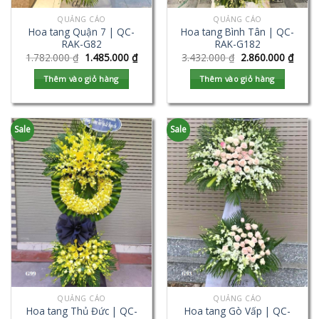
QUẢNG CÁO
QUẢNG CÁO
Hoa tang Quận 7 | QC-
Hoa tang Bình Tân | QC-
RAK-G82
RAK-G182
1.782.000
₫
1.485.000
₫
3.432.000
₫
2.860.000
₫
Thêm vào giỏ hàng
Thêm vào giỏ hàng
Sale
Sale
QUẢNG CÁO
QUẢNG CÁO
Hoa tang Thủ Đức | QC-
Hoa tang Gò Vấp | QC-