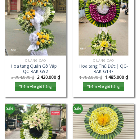
QUẢNG CÁO
QUẢNG CÁO
Hoa tang Quận Gò Vấp |
Hoa tang Thủ Đức | QC-
QC-RAK-G92
RAK-G147
2.904.000
₫
2.420.000
₫
1.782.000
₫
1.485.000
₫
Thêm vào giỏ hàng
Thêm vào giỏ hàng
Sale
Sale