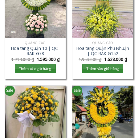
QUẢNG CÁO
QUẢNG CÁO
Hoa tang Quận 10 | QC-
Hoa tang Quận Phú Nhuận
RAK-G78
| QC-RAK-G152
1.914.000
₫
1.595.000
₫
1.953.600
₫
1.628.000
₫
Thêm vào giỏ hàng
Thêm vào giỏ hàng
Sale
Sale