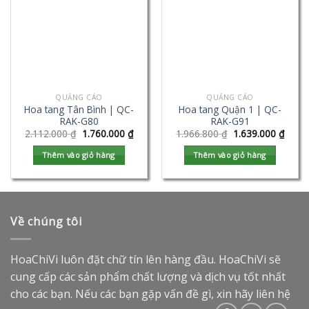
QUẢNG CÁO
QUẢNG CÁO
Hoa tang Tân Bình | QC-
Hoa tang Quận 1 | QC-
RAK-G80
RAK-G91
2.112.000
₫
1.760.000
₫
1.966.800
₫
1.639.000
₫
Thêm vào giỏ hàng
Thêm vào giỏ hàng
Về chúng tôi
HoaChiVi luôn đặt chữ tín lên hàng đầu. HoaChiVi sẽ
cung cấp các sản phẩm chất lượng và dịch vụ tốt nhất
cho các bạn. Nếu các bạn gặp vấn đề gì, xin hãy liên hệ