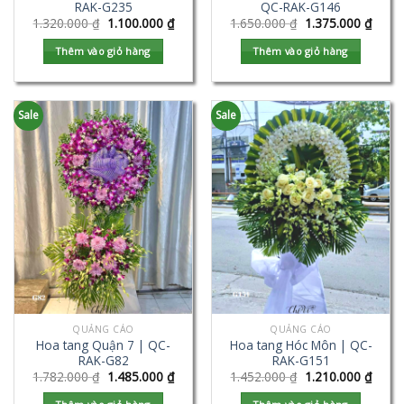
RAK-G235
QC-RAK-G146
1.320.000
₫
1.100.000
₫
1.650.000
₫
1.375.000
₫
Thêm vào giỏ hàng
Thêm vào giỏ hàng
Sale
Sale
QUẢNG CÁO
QUẢNG CÁO
Hoa tang Quận 7 | QC-
Hoa tang Hóc Môn | QC-
RAK-G82
RAK-G151
1.782.000
₫
1.485.000
₫
1.452.000
₫
1.210.000
₫