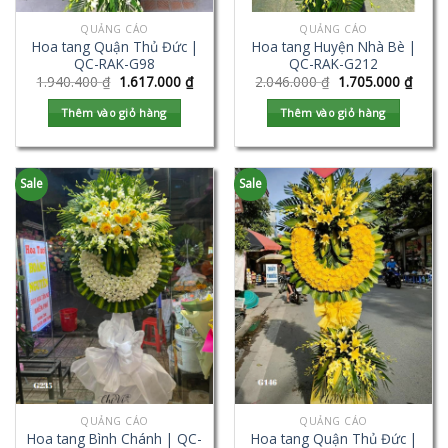
QUẢNG CÁO
QUẢNG CÁO
Hoa tang Quận Thủ Đức |
Hoa tang Huyện Nhà Bè |
QC-RAK-G98
QC-RAK-G212
1.940.400
₫
1.617.000
₫
2.046.000
₫
1.705.000
₫
Thêm vào giỏ hàng
Thêm vào giỏ hàng
Sale
Sale
QUẢNG CÁO
QUẢNG CÁO
Hoa tang Bình Chánh | QC-
Hoa tang Quận Thủ Đức |