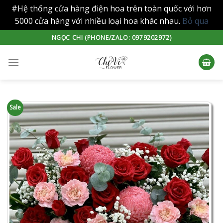
#Hệ thống cửa hàng điện hoa trên toàn quốc với hơn
5000 cửa hàng với nhiều loại hoa khác nhau.
Bỏ qua
Skip
NGỌC CHI (PHONE/ZALO: 0979202972)
to
content
Sale