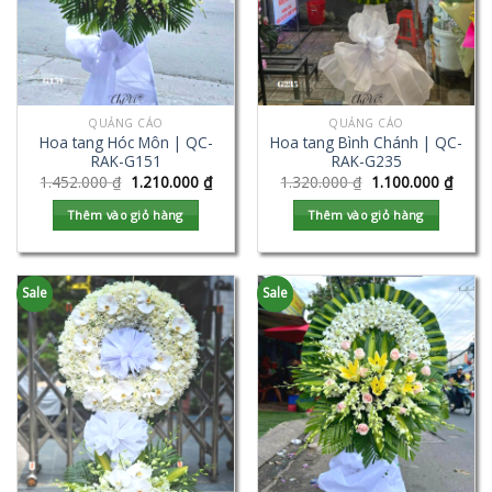
QUẢNG CÁO
QUẢNG CÁO
Hoa tang Hóc Môn | QC-
Hoa tang Bình Chánh | QC-
RAK-G151
RAK-G235
1.452.000
₫
1.210.000
₫
1.320.000
₫
1.100.000
₫
Thêm vào giỏ hàng
Thêm vào giỏ hàng
Sale
Sale