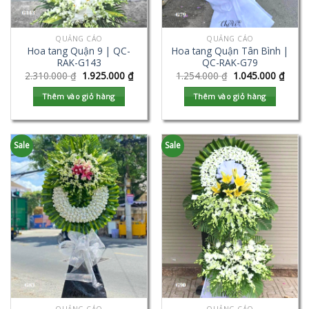
QUẢNG CÁO
QUẢNG CÁO
Hoa tang Quận 9 | QC-
Hoa tang Quận Tân Bình |
RAK-G143
QC-RAK-G79
2.310.000
₫
1.925.000
₫
1.254.000
₫
1.045.000
₫
Thêm vào giỏ hàng
Thêm vào giỏ hàng
Sale
Sale