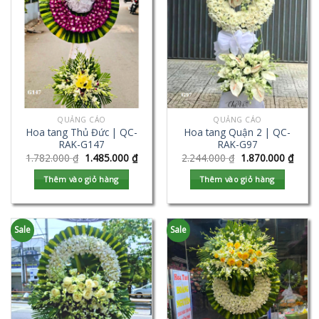
QUẢNG CÁO
QUẢNG CÁO
Hoa tang Thủ Đức | QC-
Hoa tang Quận 2 | QC-
RAK-G147
RAK-G97
1.782.000
₫
1.485.000
₫
2.244.000
₫
1.870.000
₫
Thêm vào giỏ hàng
Thêm vào giỏ hàng
Sale
Sale