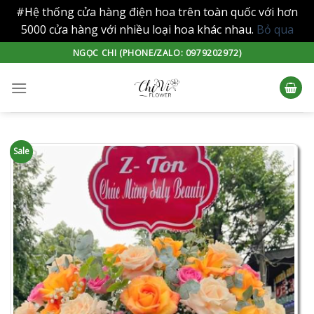
#Hệ thống cửa hàng điện hoa trên toàn quốc với hơn
5000 cửa hàng với nhiều loại hoa khác nhau.
Bỏ qua
Skip
NGỌC CHI (PHONE/ZALO: 0979202972)
to
content
Sale