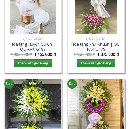
QUẢNG CÁO
QUẢNG CÁO
Hoa tang Huyện Củ Chi |
Hoa tang Phú Nhuận | QC-
QC-RAK-G188
RAK-G179
1.386.000
₫
1.155.000
₫
1.650.000
₫
1.375.000
₫
Thêm vào giỏ hàng
Thêm vào giỏ hàng
Sale
Sale