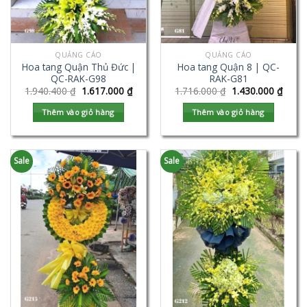
QUẢNG CÁO
QUẢNG CÁO
Hoa tang Quận Thủ Đức |
Hoa tang Quận 8 | QC-
QC-RAK-G98
RAK-G81
1.940.400
₫
1.617.000
₫
1.716.000
₫
1.430.000
₫
Thêm vào giỏ hàng
Thêm vào giỏ hàng
Sale
Sale