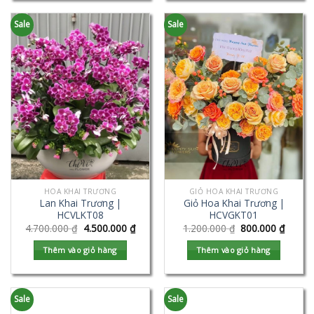
Sale
Sale
HOA KHAI TRƯƠNG
GIỎ HOA KHAI TRƯƠNG
Lan Khai Trương |
Giỏ Hoa Khai Trương |
HCVLKT08
HCVGKT01
4.700.000
₫
4.500.000
₫
1.200.000
₫
800.000
₫
Thêm vào giỏ hàng
Thêm vào giỏ hàng
Sale
Sale