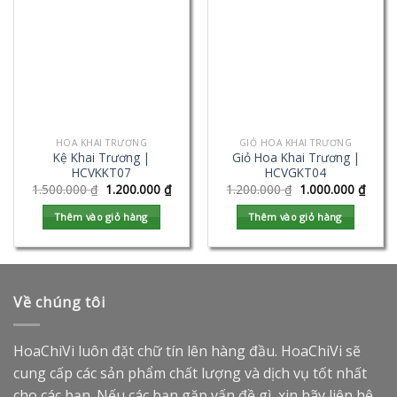
HOA KHAI TRƯƠNG
GIỎ HOA KHAI TRƯƠNG
Kệ Khai Trương |
Giỏ Hoa Khai Trương |
HCVKKT07
HCVGKT04
1.500.000
₫
1.200.000
₫
1.200.000
₫
1.000.000
₫
Thêm vào giỏ hàng
Thêm vào giỏ hàng
Về chúng tôi
HoaChiVi luôn đặt chữ tín lên hàng đầu. HoaChiVi sẽ
cung cấp các sản phẩm chất lượng và dịch vụ tốt nhất
cho các bạn. Nếu các bạn gặp vấn đề gì, xin hãy liên hệ