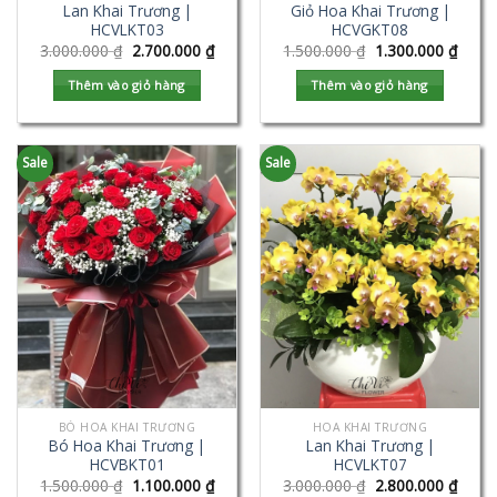
Lan Khai Trương |
Giỏ Hoa Khai Trương |
HCVLKT03
HCVGKT08
3.000.000
₫
2.700.000
₫
1.500.000
₫
1.300.000
₫
Thêm vào giỏ hàng
Thêm vào giỏ hàng
Sale
Sale
BÓ HOA KHAI TRƯƠNG
HOA KHAI TRƯƠNG
Bó Hoa Khai Trương |
Lan Khai Trương |
HCVBKT01
HCVLKT07
1.500.000
₫
1.100.000
₫
3.000.000
₫
2.800.000
₫