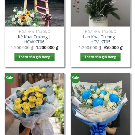
HOA KHAI TRƯƠNG
HOA KHAI TRƯƠNG
Kệ Khai Trương |
Lan Khai Trương |
HCVKKT06
HCVLKT05
1.500.000
₫
1.200.000
₫
1.200.000
₫
950.000
₫
Thêm vào giỏ hàng
Thêm vào giỏ hàng
Sale
Sale