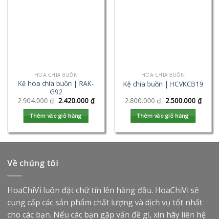
HOA CHIA BUỒN
HOA CHIA BUỒN
Kệ hoa chia buồn | RAK-
Kệ chia buồn | HCVKCB19
G92
2.904.000
₫
2.420.000
₫
2.800.000
₫
2.500.000
₫
Thêm vào giỏ hàng
Thêm vào giỏ hàng
Về chúng tôi
HoaChiVi luôn đặt chữ tín lên hàng đầu. HoaChiVi sẽ
cung cấp các sản phẩm chất lượng và dịch vụ tốt nhất
cho các bạn. Nếu các bạn gặp vấn đề gì, xin hãy liên hệ