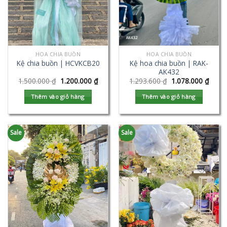
HOA CHIA BUỒN
HOA CHIA BUỒN
Kệ hoa chia buồn | RAK-
Kệ chia buồn | HCVKCB20
AK432
1.500.000
₫
1.200.000
₫
1.293.600
₫
1.078.000
₫
Thêm vào giỏ hàng
Thêm vào giỏ hàng
Sale
Sale