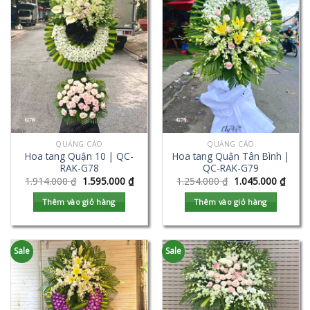
QUẢNG CÁO
QUẢNG CÁO
Hoa tang Quận 10 | QC-
Hoa tang Quận Tân Bình |
RAK-G78
QC-RAK-G79
1.914.000
₫
1.595.000
₫
1.254.000
₫
1.045.000
₫
Thêm vào giỏ hàng
Thêm vào giỏ hàng
Sale
Sale