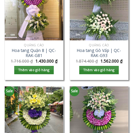
QUẢNG CÁO
QUẢNG CÁO
Hoa tang Quận 8 | QC-
Hoa tang Gò Vấp | QC-
RAK-G81
RAK-G93
1.716.000
₫
1.430.000
₫
1.874.400
₫
1.562.000
₫
Thêm vào giỏ hàng
Thêm vào giỏ hàng
Sale
Sale