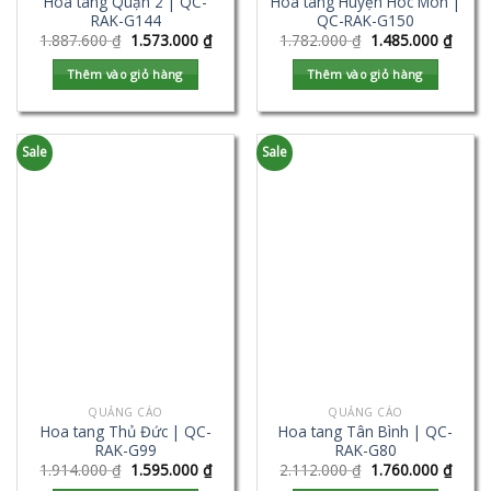
Hoa tang Quận 2 | QC-
Hoa tang Huyện Hóc Môn |
RAK-G144
QC-RAK-G150
1.887.600
₫
1.573.000
₫
1.782.000
₫
1.485.000
₫
Thêm vào giỏ hàng
Thêm vào giỏ hàng
Sale
Sale
QUẢNG CÁO
QUẢNG CÁO
Hoa tang Thủ Đức | QC-
Hoa tang Tân Bình | QC-
RAK-G99
RAK-G80
1.914.000
₫
1.595.000
₫
2.112.000
₫
1.760.000
₫