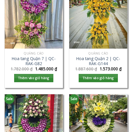
QUẢNG CÁO
QUẢNG CÁO
Hoa tang Quận 7 | QC-
Hoa tang Quận 2 | QC-
RAK-G82
RAK-G144
1.782.000
₫
1.485.000
₫
1.887.600
₫
1.573.000
₫
Thêm vào giỏ hàng
Thêm vào giỏ hàng
Sale
Sale