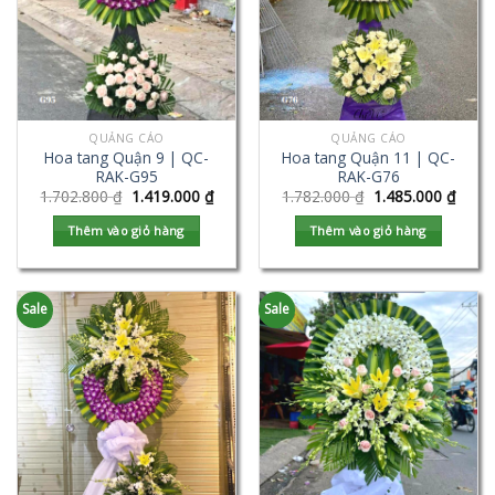
QUẢNG CÁO
QUẢNG CÁO
Hoa tang Quận 9 | QC-
Hoa tang Quận 11 | QC-
RAK-G95
RAK-G76
1.702.800
₫
1.419.000
₫
1.782.000
₫
1.485.000
₫
Thêm vào giỏ hàng
Thêm vào giỏ hàng
Sale
Sale