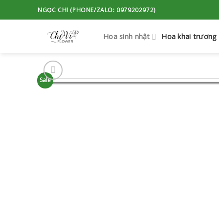
Skip
NGỌC CHI (PHONE/ZALO: 0979202972)
to
content
Hoa sinh nhật
Hoa khai trương
Sale