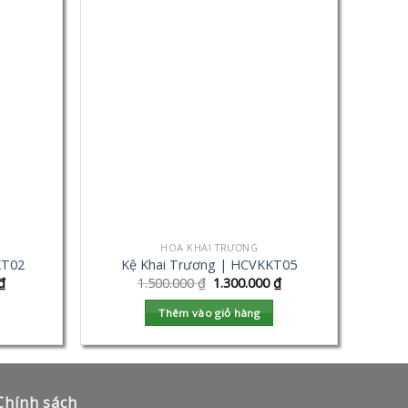
HOA KHAI TRƯƠNG
KT02
Kệ Khai Trương | HCVKKT05
₫
1.500.000
₫
1.300.000
₫
Thêm vào giỏ hàng
Chính sách