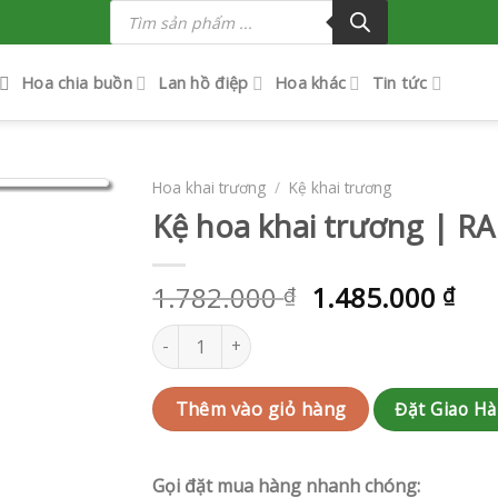
Tìm
kiếm
sản
phẩm
Hoa chia buồn
Lan hồ điệp
Hoa khác
Tin tức
Hoa khai trương
/
Kệ khai trương
Kệ hoa khai trương | R
1.782.000
1.485.000
₫
₫
Kệ hoa khai trương | RAK-AK554 số lượng
Đặt Giao H
Thêm vào giỏ hàng
Gọi đặt mua hàng nhanh chóng: