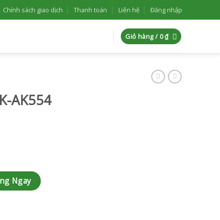
Chính sách giao dịch
Thanh toán
Liên hệ
Đăng nhập
Giỏ hàng /
0
₫
AK-AK554
àng Ngay