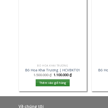
BÓ HOA KHAI TRƯƠNG
Bó Hoa Khai Trương | HCVBKT01
Bó Ho
1.500.000
₫
1.100.000
₫
Thêm vào giỏ hàng
Về chúng tôi