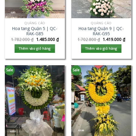
QUẢNG CÁO
QUẢNG CÁO
Hoa tang Quận 5 | QC-
Hoa tang Quận 9 | QC-
RAK-G85
RAK-G95
1.782.000
₫
1.485.000
₫
1.702.800
₫
1.419.000
₫
Thêm vào giỏ hàng
Thêm vào giỏ hàng
Sale
Sale