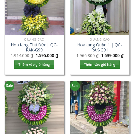
QUẢNG CÁO
QUẢNG CÁO
Hoa tang Thủ Đức | QC-
Hoa tang Quận 1 | QC-
RAK-G99
RAK-G91
1.914.000
₫
1.595.000
₫
1.966.800
₫
1.639.000
₫
Thêm vào giỏ hàng
Thêm vào giỏ hàng
Sale
Sale