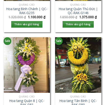
QUẢNG CÁO
QUẢNG CÁO
Hoa tang Bình Chánh | QC-
Hoa tang Quận Thủ Đức |
RAK-G235
QC-RAK-G146
1.320.000
₫
1.100.000
₫
1.650.000
₫
1.375.000
₫
Thêm vào giỏ hàng
Thêm vào giỏ hàng
Sale
Sale
QUẢNG CÁO
QUẢNG CÁO
Hoa tang Quận 8 | QC-
Hoa tang Tân Bình | QC-
RAK-G81
RAK-G80