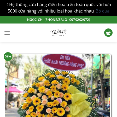
#Hệ thống cửa hàng điện hoa trên toàn quốc với hơn
5000 cửa hàng với nhiều loại hoa khác nhau.
Bỏ qua
Skip
NGỌC CHI (PHONE/ZALO: 0979202972)
to
content
Sale