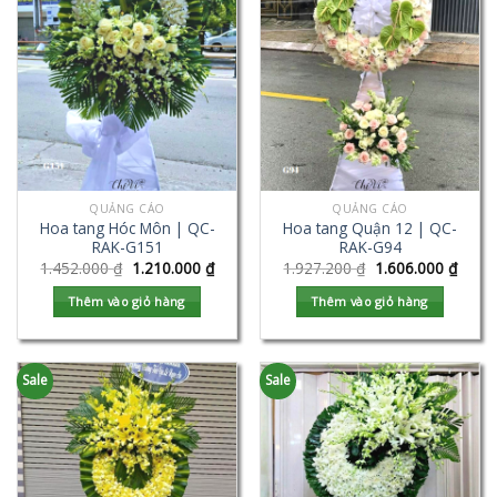
QUẢNG CÁO
QUẢNG CÁO
Hoa tang Hóc Môn | QC-
Hoa tang Quận 12 | QC-
RAK-G151
RAK-G94
1.452.000
₫
1.210.000
₫
1.927.200
₫
1.606.000
₫
Thêm vào giỏ hàng
Thêm vào giỏ hàng
Sale
Sale