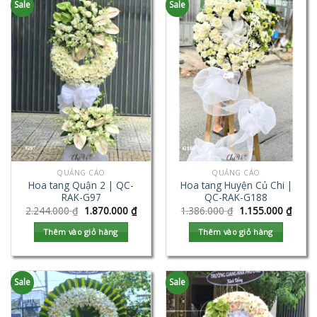
Sale
Sale
QUẢNG CÁO
QUẢNG CÁO
Hoa tang Quận 2 | QC-
Hoa tang Huyện Củ Chi |
RAK-G97
QC-RAK-G188
2.244.000
₫
1.870.000
₫
1.386.000
₫
1.155.000
₫
Thêm vào giỏ hàng
Thêm vào giỏ hàng
Sale
Sale