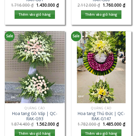
1.716.000
₫
1.430.000
₫
2.112.000
₫
1.760.000
₫
Thêm vào giỏ hàng
Thêm vào giỏ hàng
Sale
Sale
QUẢNG CÁO
QUẢNG CÁO
Hoa tang Gò Vấp | QC-
Hoa tang Thủ Đức | QC-
RAK-G93
RAK-G147
1.874.400
₫
1.562.000
₫
1.782.000
₫
1.485.000
₫
Thêm vào giỏ hàng
Thêm vào giỏ hàng