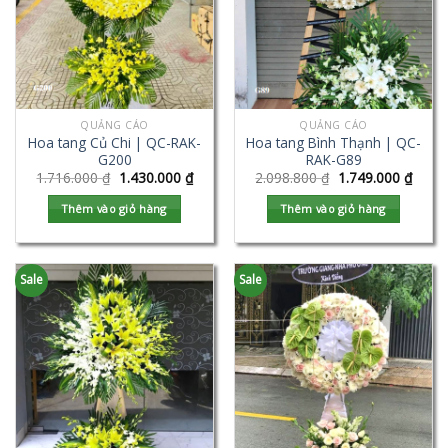
QUẢNG CÁO
QUẢNG CÁO
Hoa tang Củ Chi | QC-RAK-
Hoa tang Bình Thạnh | QC-
G200
RAK-G89
1.716.000
₫
1.430.000
₫
2.098.800
₫
1.749.000
₫
Thêm vào giỏ hàng
Thêm vào giỏ hàng
Sale
Sale