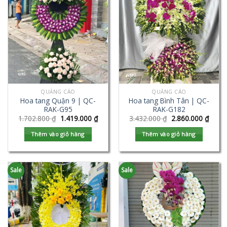
QUẢNG CÁO
QUẢNG CÁO
Hoa tang Quận 9 | QC-
Hoa tang Bình Tân | QC-
RAK-G95
RAK-G182
1.702.800
₫
1.419.000
₫
3.432.000
₫
2.860.000
₫
Thêm vào giỏ hàng
Thêm vào giỏ hàng
Sale
Sale