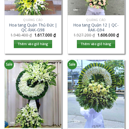
QUẢNG CÁO
QUẢNG CÁO
Hoa tang Quận Thủ Đức |
Hoa tang Quận 12 | QC-
QC-RAK-G98
RAK-G94
1.940.400
₫
1.617.000
₫
1.927.200
₫
1.606.000
₫
Thêm vào giỏ hàng
Thêm vào giỏ hàng
Sale
Sale