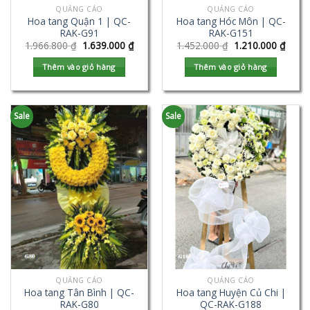
QUẢNG CÁO
QUẢNG CÁO
Hoa tang Quận 1 | QC-
Hoa tang Hóc Môn | QC-
RAK-G91
RAK-G151
1.966.800
₫
1.639.000
₫
1.452.000
₫
1.210.000
₫
Thêm vào giỏ hàng
Thêm vào giỏ hàng
Sale
Sale
QUẢNG CÁO
QUẢNG CÁO
Hoa tang Tân Bình | QC-
Hoa tang Huyện Củ Chi |
RAK-G80
QC-RAK-G188