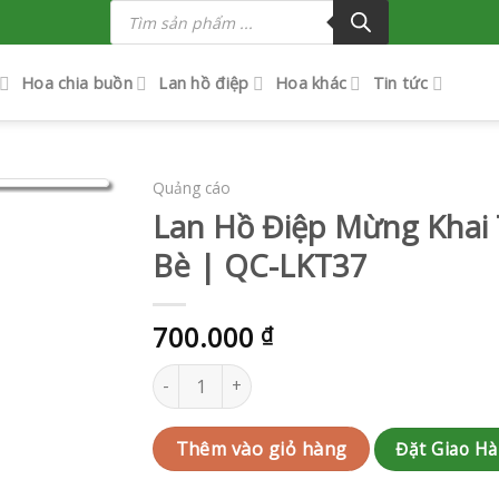
Tìm
kiếm
sản
phẩm
Hoa chia buồn
Lan hồ điệp
Hoa khác
Tin tức
Quảng cáo
Lan Hồ Điệp Mừng Khai
Bè | QC-LKT37
700.000
₫
Lan Hồ Điệp Mừng Khai Trương Nhà Bè | QC-
Đặt Giao H
Thêm vào giỏ hàng