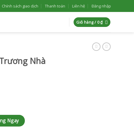
Chính sách giao dịch
Thanh toán
Liên hệ
Đăng nhập
Giỏ hàng /
0
₫
 Trương Nhà
LKT37 số lượng
àng Ngay