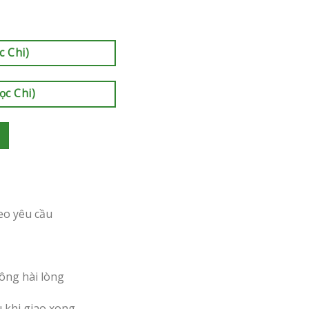
c Chi)
ọc Chi)
eo yêu cầu
ông hài lòng
u khi giao xong