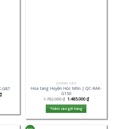
QUẢNG CÁO
Hoa tang Huyện Hóc Môn | QC-RAK-
K-G87
G150
₫
1.782.000
₫
1.485.000
₫
Thêm vào giỏ hàng