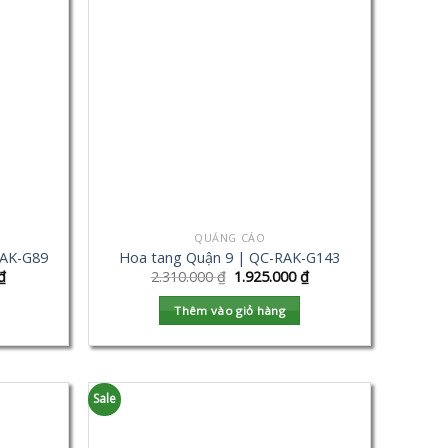
QUẢNG CÁO
RAK-G89
Hoa tang Quận 9 | QC-RAK-G143
₫
2.310.000
₫
1.925.000
₫
Thêm vào giỏ hàng
Sale