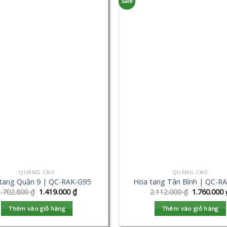
Sale
QUẢNG CÁO
QUẢNG CÁO
tang Quận 9 | QC-RAK-G95
Hoa tang Tân Bình | QC-R
1.702.800
₫
1.419.000
₫
2.112.000
₫
1.760.000
Thêm vào giỏ hàng
Thêm vào giỏ hàng