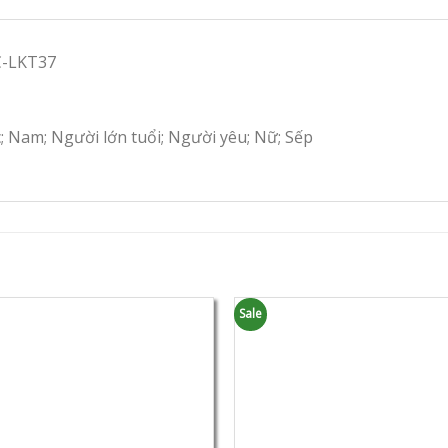
C-LKT37
c; Nam; Người lớn tuổi; Người yêu; Nữ; Sếp
Sale