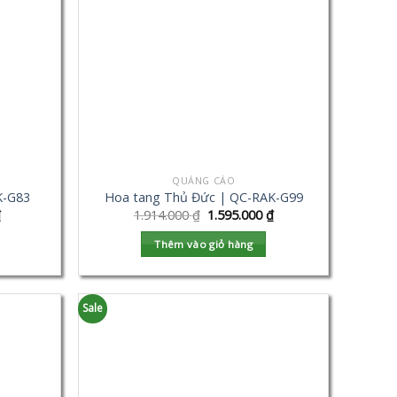
QUẢNG CÁO
K-G83
Hoa tang Thủ Đức | QC-RAK-G99
₫
1.914.000
₫
1.595.000
₫
Thêm vào giỏ hàng
Sale