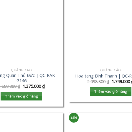
QUẢNG CÁO
QUẢNG CÁO
ang Quận Thủ Đức | QC-RAK-
Hoa tang Bình Thạnh | QC-
G146
2.098.800
₫
1.749.000
1.650.000
₫
1.375.000
₫
Thêm vào giỏ hàng
Thêm vào giỏ hàng
Sale