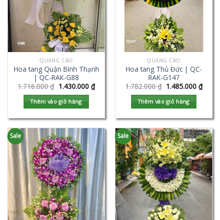
QUẢNG CÁO
QUẢNG CÁO
Hoa tang Quận Bình Thạnh
Hoa tang Thủ Đức | QC-
| QC-RAK-G88
RAK-G147
1.716.000
₫
1.430.000
₫
1.782.000
₫
1.485.000
₫
Thêm vào giỏ hàng
Thêm vào giỏ hàng
Sale
Sale