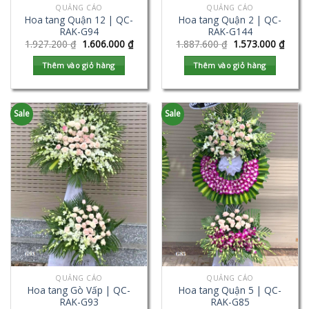
QUẢNG CÁO
QUẢNG CÁO
Hoa tang Quận 12 | QC-
Hoa tang Quận 2 | QC-
RAK-G94
RAK-G144
1.927.200
₫
1.606.000
₫
1.887.600
₫
1.573.000
₫
Thêm vào giỏ hàng
Thêm vào giỏ hàng
Sale
Sale
QUẢNG CÁO
QUẢNG CÁO
Hoa tang Gò Vấp | QC-
Hoa tang Quận 5 | QC-
RAK-G93
RAK-G85