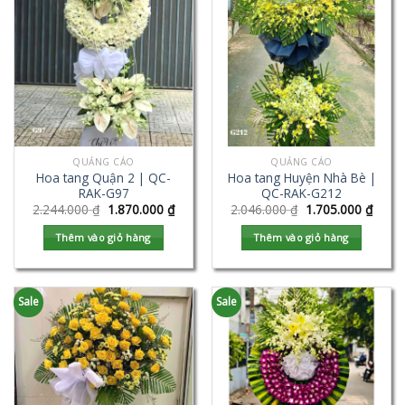
QUẢNG CÁO
QUẢNG CÁO
Hoa tang Quận 2 | QC-
Hoa tang Huyện Nhà Bè |
RAK-G97
QC-RAK-G212
2.244.000
₫
1.870.000
₫
2.046.000
₫
1.705.000
₫
Thêm vào giỏ hàng
Thêm vào giỏ hàng
Sale
Sale