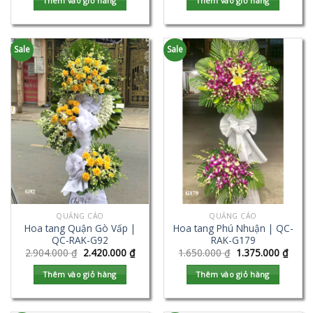
Thêm vào giỏ hàng
Thêm vào giỏ hàng
Sale
Sale
QUẢNG CÁO
QUẢNG CÁO
Hoa tang Quận Gò Vấp |
Hoa tang Phú Nhuận | QC-
QC-RAK-G92
RAK-G179
2.904.000
₫
2.420.000
₫
1.650.000
₫
1.375.000
₫
Thêm vào giỏ hàng
Thêm vào giỏ hàng