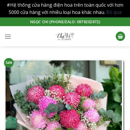
#Hệ thống cửa hàng điện hoa trên toàn quốc với hơn
5000 cửa hàng với nhiều loại hoa khác nhau.
Bỏ qua
Skip
NGỌC CHI (PHONE/ZALO: 0979202972)
to
content
Sale