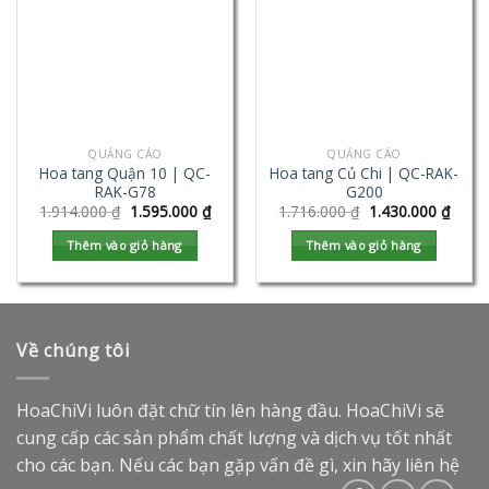
QUẢNG CÁO
QUẢNG CÁO
Hoa tang Quận 10 | QC-
Hoa tang Củ Chi | QC-RAK-
RAK-G78
G200
1.914.000
₫
1.595.000
₫
1.716.000
₫
1.430.000
₫
Thêm vào giỏ hàng
Thêm vào giỏ hàng
Về chúng tôi
HoaChiVi luôn đặt chữ tín lên hàng đầu. HoaChiVi sẽ
cung cấp các sản phẩm chất lượng và dịch vụ tốt nhất
cho các bạn. Nếu các bạn gặp vấn đề gì, xin hãy liên hệ