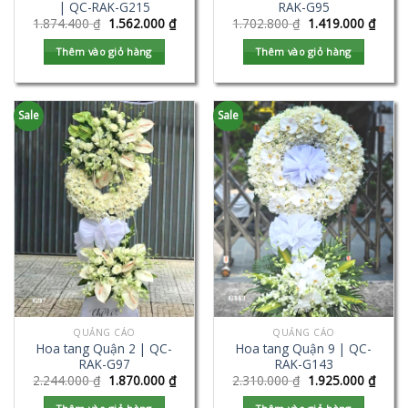
| QC-RAK-G215
RAK-G95
1.874.400
₫
1.562.000
₫
1.702.800
₫
1.419.000
₫
Thêm vào giỏ hàng
Thêm vào giỏ hàng
Sale
Sale
QUẢNG CÁO
QUẢNG CÁO
Hoa tang Quận 2 | QC-
Hoa tang Quận 9 | QC-
RAK-G97
RAK-G143
2.244.000
₫
1.870.000
₫
2.310.000
₫
1.925.000
₫