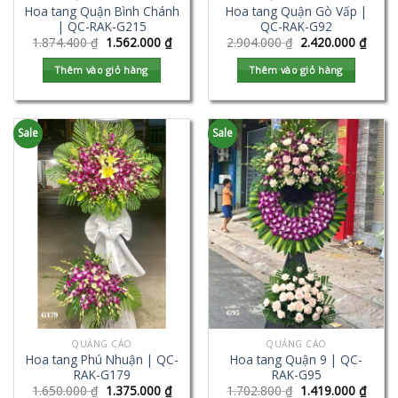
Hoa tang Quận Bình Chánh
Hoa tang Quận Gò Vấp |
| QC-RAK-G215
QC-RAK-G92
1.874.400
₫
1.562.000
₫
2.904.000
₫
2.420.000
₫
Thêm vào giỏ hàng
Thêm vào giỏ hàng
Sale
Sale
QUẢNG CÁO
QUẢNG CÁO
Hoa tang Phú Nhuận | QC-
Hoa tang Quận 9 | QC-
RAK-G179
RAK-G95
1.650.000
₫
1.375.000
₫
1.702.800
₫
1.419.000
₫