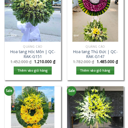
QUẢNG CÁO
QUẢNG CÁO
Hoa tang Hóc Môn | QC-
Hoa tang Thủ Đức | QC-
RAK-G151
RAK-G147
1.452.000
₫
1.210.000
₫
1.782.000
₫
1.485.000
₫
Thêm vào giỏ hàng
Thêm vào giỏ hàng
Sale
Sale