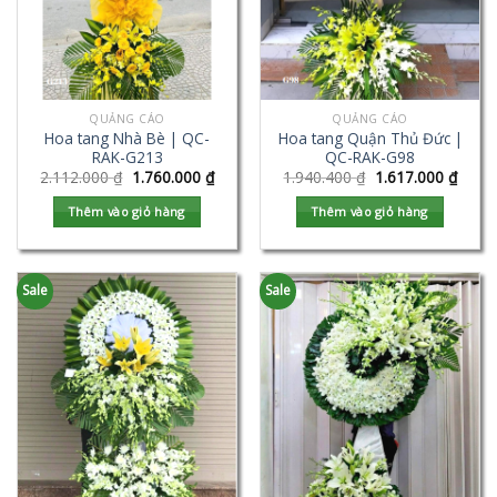
QUẢNG CÁO
QUẢNG CÁO
Hoa tang Nhà Bè | QC-
Hoa tang Quận Thủ Đức |
RAK-G213
QC-RAK-G98
2.112.000
₫
1.760.000
₫
1.940.400
₫
1.617.000
₫
Thêm vào giỏ hàng
Thêm vào giỏ hàng
Sale
Sale