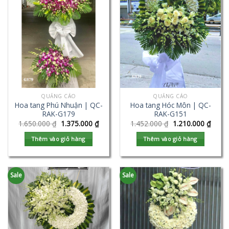
QUẢNG CÁO
QUẢNG CÁO
Hoa tang Phú Nhuận | QC-
Hoa tang Hóc Môn | QC-
RAK-G179
RAK-G151
1.650.000
₫
1.375.000
₫
1.452.000
₫
1.210.000
₫
Thêm vào giỏ hàng
Thêm vào giỏ hàng
Sale
Sale