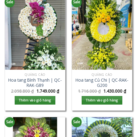
Sale
Sale
QUẢNG CÁO
QUẢNG CÁO
Hoa tang Bình Thạnh | QC-
Hoa tang Củ Chi | QC-RAK-
RAK-G89
G200
2.098.800
₫
1.749.000
₫
1.716.000
₫
1.430.000
₫
Thêm vào giỏ hàng
Thêm vào giỏ hàng
Sale
Sale