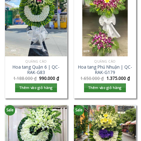
QUẢNG CÁO
QUẢNG CÁO
Hoa tang Quận 6 | QC-
Hoa tang Phú Nhuận | QC-
RAK-G83
RAK-G179
1.188.000
₫
990.000
₫
1.650.000
₫
1.375.000
₫
Thêm vào giỏ hàng
Thêm vào giỏ hàng
Sale
Sale