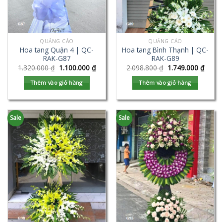
QUẢNG CÁO
QUẢNG CÁO
Hoa tang Quận 4 | QC-
Hoa tang Bình Thạnh | QC-
RAK-G87
RAK-G89
1.320.000
₫
1.100.000
₫
2.098.800
₫
1.749.000
₫
Thêm vào giỏ hàng
Thêm vào giỏ hàng
Sale
Sale