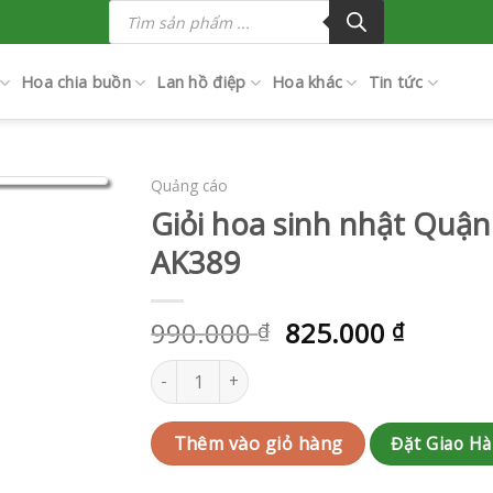
Tìm
kiếm
sản
phẩm
Hoa chia buồn
Lan hồ điệp
Hoa khác
Tin tức
Quảng cáo
Giỏi hoa sinh nhật Quận
AK389
990.000
825.000
₫
₫
Giỏi hoa sinh nhật Quận 3 | QC-RAK-AK389 số 
Đặt Giao H
Thêm vào giỏ hàng