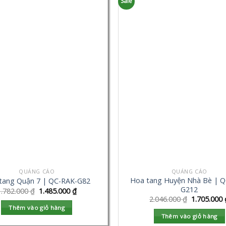
Sale
QUẢNG CÁO
QUẢNG CÁO
Hoa tang Huyện Nhà Bè | Q
tang Quận 7 | QC-RAK-G82
G212
1.782.000
₫
1.485.000
₫
2.046.000
₫
1.705.000
Thêm vào giỏ hàng
Thêm vào giỏ hàng