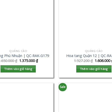
QUẢNG CÁO
QUẢNG CÁO
ng Phú Nhuận | QC-RAK-G179
Hoa tang Quận 12 | QC-RA
1.650.000
₫
1.375.000
₫
1.927.200
₫
1.606.000
Thêm vào giỏ hàng
Thêm vào giỏ hàng
Sale