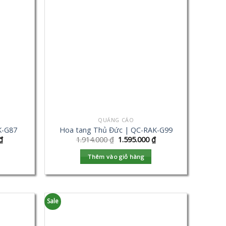
QUẢNG CÁO
K-G87
Hoa tang Thủ Đức | QC-RAK-G99
₫
1.914.000
₫
1.595.000
₫
Thêm vào giỏ hàng
Sale