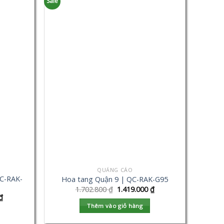
Sale
QUẢNG CÁO
C-RAK-
Hoa tang Quận 9 | QC-RAK-G95
1.702.800
₫
1.419.000
₫
₫
Thêm vào giỏ hàng