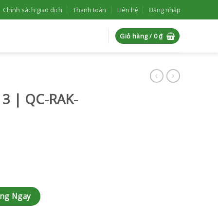
Chính sách giao dịch
Thanh toán
Liên hệ
Đăng nhập
Giỏ hàng /
0
₫
 3 | QC-RAK-
lượng
àng Ngay