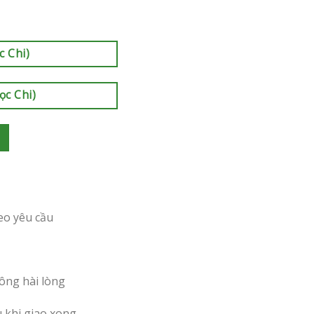
c Chi)
ọc Chi)
eo yêu cầu
ông hài lòng
u khi giao xong