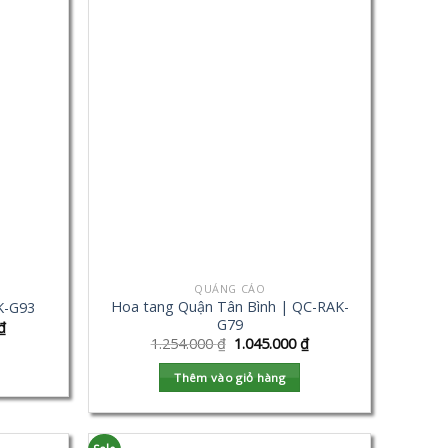
QUẢNG CÁO
Hoa tang Quận Tân Bình | QC-RAK-
K-G93
G79
₫
1.254.000
₫
1.045.000
₫
Thêm vào giỏ hàng