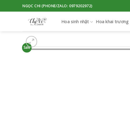
Skip
NGỌC CHI (PHONE/ZALO: 0979202972)
to
content
Hoa sinh nhật
Hoa khai trương
Sale