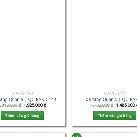
QUẢNG CÁO
QUẢNG CÁO
tang Quận 9 | QC-RAK-G143
Hoa tang Quận 5 | QC-RA
2.310.000
₫
1.925.000
₫
1.782.000
₫
1.485.000
Thêm vào giỏ hàng
Thêm vào giỏ hàng