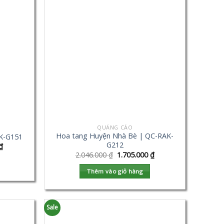
QUẢNG CÁO
Hoa tang Huyện Nhà Bè | QC-RAK-
K-G151
G212
₫
2.046.000
₫
1.705.000
₫
Thêm vào giỏ hàng
Sale