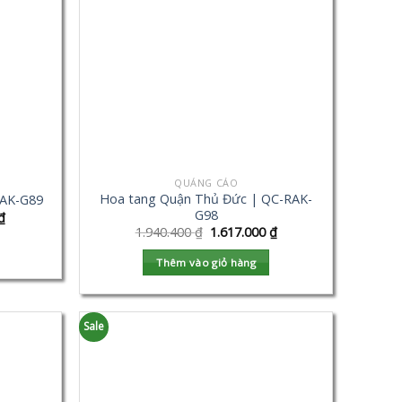
QUẢNG CÁO
Hoa tang Quận Thủ Đức | QC-RAK-
RAK-G89
G98
₫
1.940.400
₫
1.617.000
₫
Thêm vào giỏ hàng
Sale