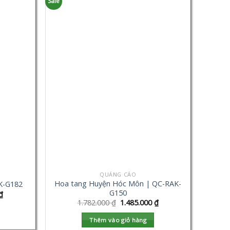
Sale
QUẢNG CÁO
Hoa tang Huyện Hóc Môn | QC-RAK-
K-G182
G150
₫
1.782.000
₫
1.485.000
₫
Thêm vào giỏ hàng