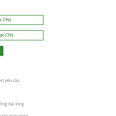
c Chi)
ọc Chi)
eo yêu cầu
ông hài lòng
u khi giao xong