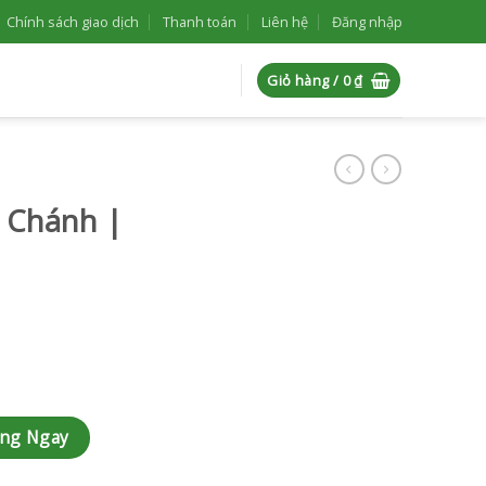
Chính sách giao dịch
Thanh toán
Liên hệ
Đăng nhập
Giỏ hàng /
0
₫
h Chánh |
0 số lượng
àng Ngay