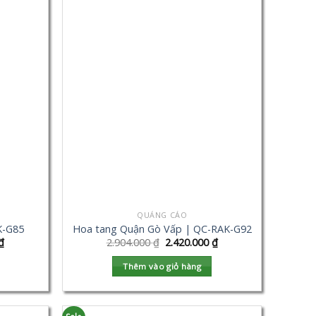
QUẢNG CÁO
K-G85
Hoa tang Quận Gò Vấp | QC-RAK-G92
₫
2.904.000
₫
2.420.000
₫
Thêm vào giỏ hàng