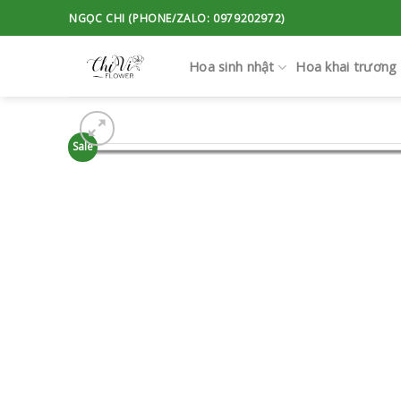
Skip
NGỌC CHI (PHONE/ZALO: 0979202972)
to
content
Hoa sinh nhật
Hoa khai trương
Sale