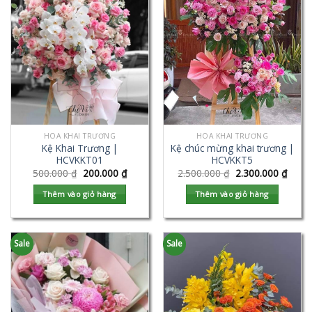
HOA KHAI TRƯƠNG
HOA KHAI TRƯƠNG
Kệ Khai Trương |
Kệ chúc mừng khai trương |
HCVKKT01
HCVKKT5
500.000
₫
200.000
₫
2.500.000
₫
2.300.000
₫
Thêm vào giỏ hàng
Thêm vào giỏ hàng
Sale
Sale