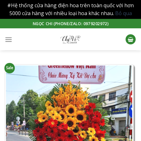
#Hệ thống cửa hàng điện hoa trên toàn quốc với hơn
5000 cửa hàng với nhiều loại hoa khác nhau.
Bỏ qua
Skip
NGỌC CHI (PHONE/ZALO: 0979202972)
to
content
Sale