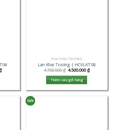
HOA KHAI TRƯƠNG
KT06
Lan Khai Trương | HCVLKT08
₫
4.700.000
₫
4.500.000
₫
Thêm vào giỏ hàng
Sale