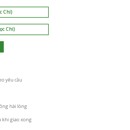
c Chi)
ọc Chi)
eo yêu cầu
ông hài lòng
u khi giao xong