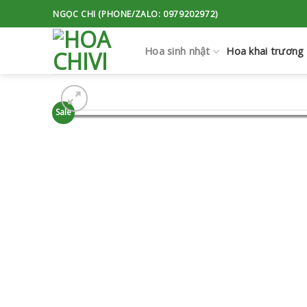
Skip
NGỌC CHI (PHONE/ZALO: 0979202972)
to
content
Hoa sinh nhật
Hoa khai trương
Sale