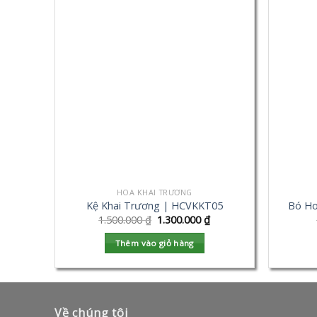
HOA KHAI TRƯƠNG
Kệ Khai Trương | HCVKKT05
Bó Ho
1.500.000
₫
1.300.000
₫
Thêm vào giỏ hàng
Về chúng tôi