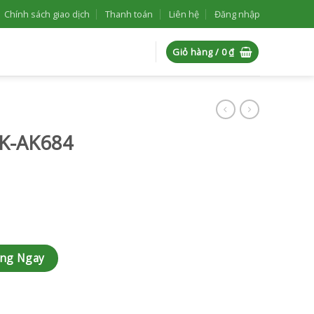
Chính sách giao dịch
Thanh toán
Liên hệ
Đăng nhập
Giỏ hàng /
0
₫
AK-AK684
àng Ngay