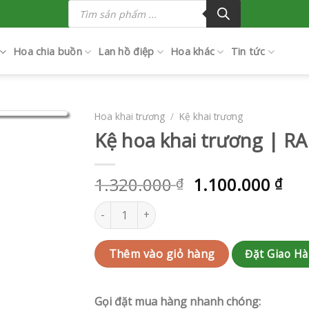
Tìm
kiếm
sản
phẩm
Hoa chia buồn
Lan hồ điệp
Hoa khác
Tin tức
Hoa khai trương
/
Kệ khai trương
Kệ hoa khai trương | R
1.320.000
1.100.000
₫
₫
Kệ hoa khai trương | RAK-AK684 số lượng
Đặt Giao H
Thêm vào giỏ hàng
Gọi đặt mua hàng nhanh chóng: