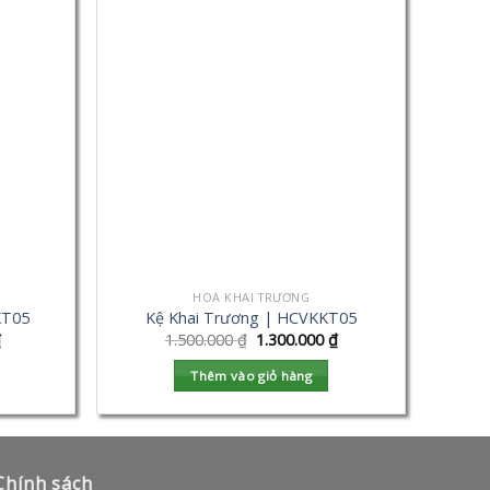
HOA KHAI TRƯƠNG
KT05
Kệ Khai Trương | HCVKKT05
₫
1.500.000
₫
1.300.000
₫
Thêm vào giỏ hàng
Chính sách