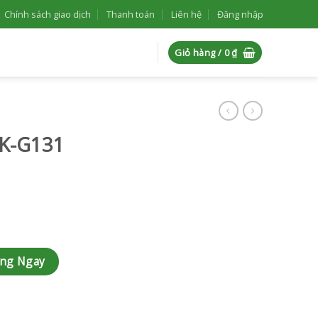
Chính sách giao dịch
Thanh toán
Liên hệ
Đăng nhập
Giỏ hàng /
0
₫
AK-G131
àng Ngay