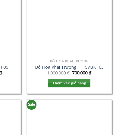
BÓ HOA KHAI TRƯƠNG
KT06
Bó Hoa Khai Trương | HCVBKT03
₫
1.000.000
₫
700.000
₫
Thêm vào giỏ hàng
Sale