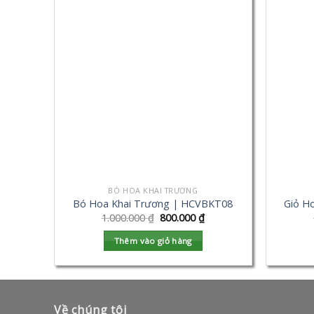
BÓ HOA KHAI TRƯƠNG
Bó Hoa Khai Trương | HCVBKT08
Giỏ H
1.000.000
₫
800.000
₫
Thêm vào giỏ hàng
Về chúng tôi