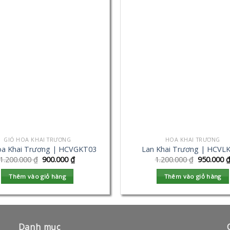
GIỎ HOA KHAI TRƯƠNG
HOA KHAI TRƯƠNG
oa Khai Trương | HCVGKT03
Lan Khai Trương | HCVL
1.200.000
₫
900.000
₫
1.200.000
₫
950.000
Thêm vào giỏ hàng
Thêm vào giỏ hàng
Danh mục