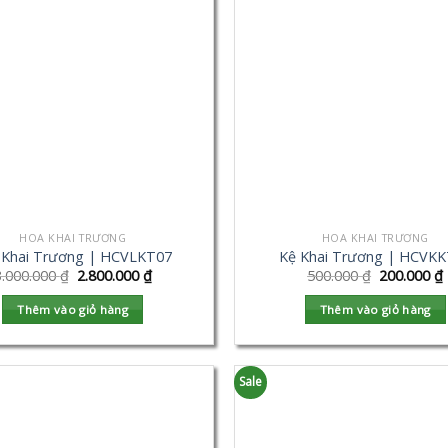
HOA KHAI TRƯƠNG
HOA KHAI TRƯƠNG
 Khai Trương | HCVLKT07
Kệ Khai Trương | HCVK
3.000.000
₫
2.800.000
₫
500.000
₫
200.000
₫
Thêm vào giỏ hàng
Thêm vào giỏ hàng
Sale