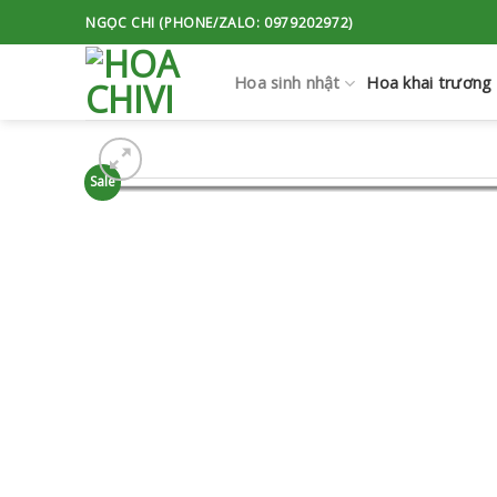
Skip
NGỌC CHI (PHONE/ZALO: 0979202972)
to
content
Hoa sinh nhật
Hoa khai trương
Sale