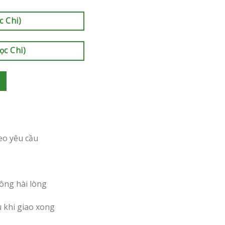
c Chi)
ọc Chi)
eo yêu cầu
ông hài lòng
u khi giao xong