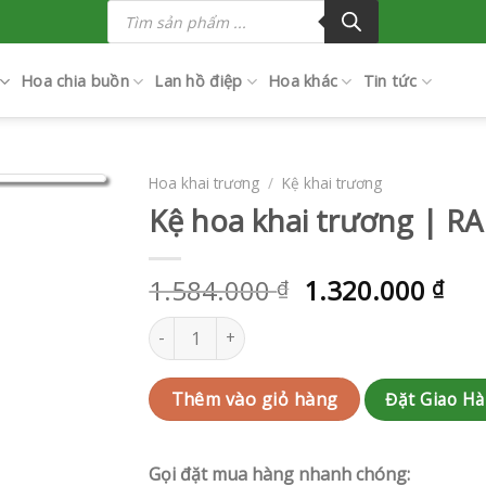
Tìm
kiếm
sản
phẩm
Hoa chia buồn
Lan hồ điệp
Hoa khác
Tin tức
Hoa khai trương
/
Kệ khai trương
Kệ hoa khai trương | R
1.584.000
1.320.000
₫
₫
Kệ hoa khai trương | RAK-G131 số lượng
Đặt Giao H
Thêm vào giỏ hàng
Gọi đặt mua hàng nhanh chóng: