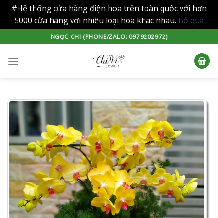
#Hệ thống cửa hàng điện hoa trên toàn quốc với hơn
5000 cửa hàng với nhiều loại hoa khác nhau.
Bỏ qua
Skip
NGỌC CHI (PHONE/ZALO: 0979202972)
to
content