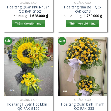
QUẢNG CÁO
QUẢNG CÁO
Hoa tang Quận Phú Nhuận
Hoa tang Nhà Bè | QC-
| QC-RAK-G152
RAK-G213
1.953.600
₫
1.628.000
₫
2.112.000
₫
1.760.000
₫
Thêm vào giỏ hàng
Thêm vào giỏ hàng
Sale
Sale
QUẢNG CÁO
QUẢNG CÁO
Hoa tang Huyện Hóc Môn |
Hoa tang Quận Bình Thạnh
QC-RAK-G150
| QC-RAK-G88