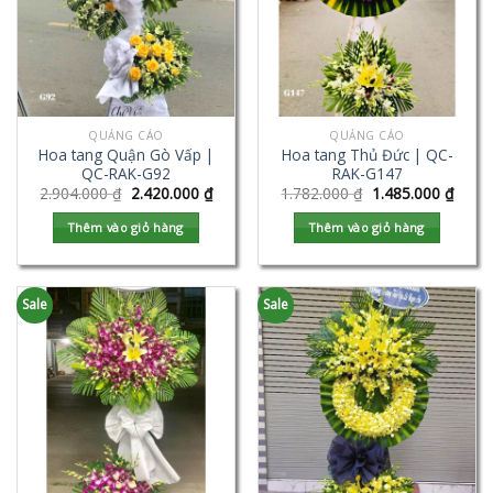
QUẢNG CÁO
QUẢNG CÁO
Hoa tang Quận Gò Vấp |
Hoa tang Thủ Đức | QC-
QC-RAK-G92
RAK-G147
2.904.000
₫
2.420.000
₫
1.782.000
₫
1.485.000
₫
Thêm vào giỏ hàng
Thêm vào giỏ hàng
Sale
Sale