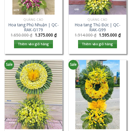
QUẢNG CÁO
QUẢNG CÁO
Hoa tang Phú Nhuận | QC-
Hoa tang Thủ Đức | QC-
RAK-G179
RAK-G99
1.650.000
₫
1.375.000
₫
1.914.000
₫
1.595.000
₫
Thêm vào giỏ hàng
Thêm vào giỏ hàng
Sale
Sale