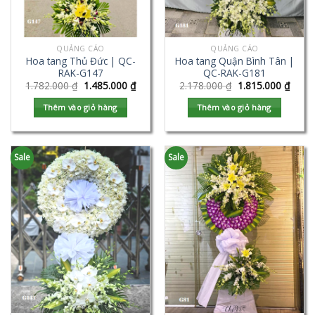
QUẢNG CÁO
QUẢNG CÁO
Hoa tang Thủ Đức | QC-
Hoa tang Quận Bình Tân |
RAK-G147
QC-RAK-G181
1.782.000
₫
1.485.000
₫
2.178.000
₫
1.815.000
₫
Thêm vào giỏ hàng
Thêm vào giỏ hàng
Sale
Sale