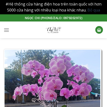
#Hệ thống cửa hàng điện hoa trên toàn quốc với hơn
5000 cửa hàng với nhiều loại hoa khác nhau.
Bỏ qua
Skip
NGỌC CHI (PHONE/ZALO: 0979202972)
to
content