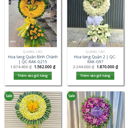
QUẢNG CÁO
QUẢNG CÁO
Hoa tang Quận Bình Chánh
Hoa tang Quận 2 | QC-
| QC-RAK-G215
RAK-G97
1.874.400
₫
1.562.000
₫
2.244.000
₫
1.870.000
₫
Thêm vào giỏ hàng
Thêm vào giỏ hàng
Sale
Sale