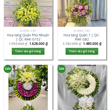
QUẢNG CÁO
QUẢNG CÁO
Hoa tang Quận Phú Nhuận
Hoa tang Quận 7 | QC-
| QC-RAK-G152
RAK-G82
1.953.600
₫
1.628.000
₫
1.782.000
₫
1.485.000
₫
Thêm vào giỏ hàng
Thêm vào giỏ hàng
Sale
Sale