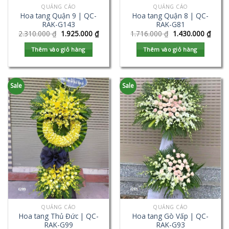
QUẢNG CÁO
QUẢNG CÁO
Hoa tang Quận 9 | QC-
Hoa tang Quận 8 | QC-
RAK-G143
RAK-G81
2.310.000
₫
1.925.000
₫
1.716.000
₫
1.430.000
₫
Thêm vào giỏ hàng
Thêm vào giỏ hàng
Sale
Sale
QUẢNG CÁO
QUẢNG CÁO
Hoa tang Thủ Đức | QC-
Hoa tang Gò Vấp | QC-
RAK-G99
RAK-G93