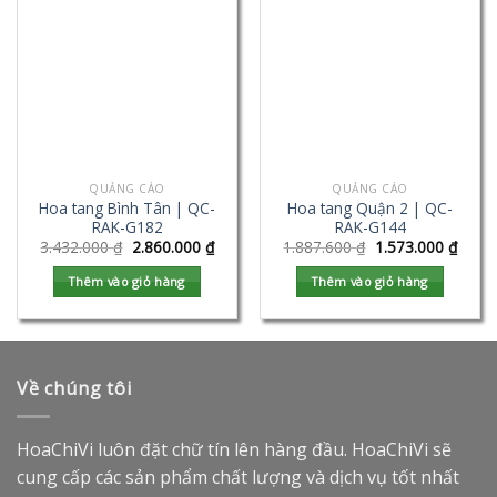
QUẢNG CÁO
QUẢNG CÁO
Hoa tang Bình Tân | QC-
Hoa tang Quận 2 | QC-
RAK-G182
RAK-G144
3.432.000
₫
2.860.000
₫
1.887.600
₫
1.573.000
₫
Thêm vào giỏ hàng
Thêm vào giỏ hàng
Về chúng tôi
HoaChiVi luôn đặt chữ tín lên hàng đầu. HoaChiVi sẽ
cung cấp các sản phẩm chất lượng và dịch vụ tốt nhất