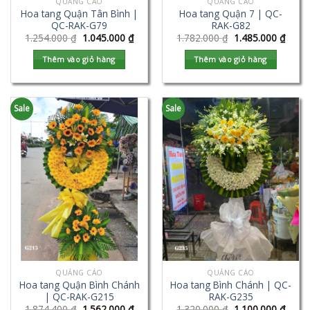
QUẢNG CÁO
QUẢNG CÁO
Hoa tang Quận Tân Bình |
Hoa tang Quận 7 | QC-
QC-RAK-G79
RAK-G82
1.254.000
₫
1.045.000
₫
1.782.000
₫
1.485.000
₫
Thêm vào giỏ hàng
Thêm vào giỏ hàng
Sale
Sale
QUẢNG CÁO
QUẢNG CÁO
Hoa tang Quận Bình Chánh
Hoa tang Bình Chánh | QC-
| QC-RAK-G215
RAK-G235
1.874.400
₫
1.562.000
₫
1.320.000
₫
1.100.000
₫