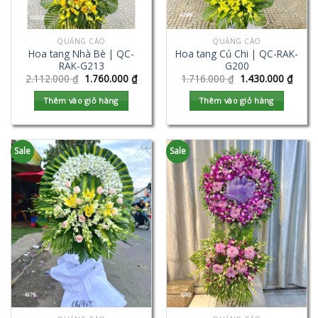
QUẢNG CÁO
QUẢNG CÁO
Hoa tang Nhà Bè | QC-
Hoa tang Củ Chi | QC-RAK-
RAK-G213
G200
2.112.000
₫
1.760.000
₫
1.716.000
₫
1.430.000
₫
Thêm vào giỏ hàng
Thêm vào giỏ hàng
Sale
Sale