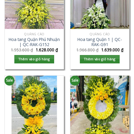
QUẢNG CÁO
QUẢNG CÁO
Hoa tang Quận Phú Nhuận
Hoa tang Quận 1 | QC-
| QC-RAK-G152
RAK-G91
1.953.600
₫
1.628.000
₫
1.966.800
₫
1.639.000
₫
Thêm vào giỏ hàng
Thêm vào giỏ hàng
Sale
Sale