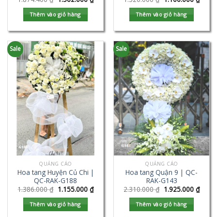
Thêm vào giỏ hàng
Thêm vào giỏ hàng
Sale
Sale
QUẢNG CÁO
QUẢNG CÁO
Hoa tang Huyện Củ Chi |
Hoa tang Quận 9 | QC-
QC-RAK-G188
RAK-G143
1.386.000
₫
1.155.000
₫
2.310.000
₫
1.925.000
₫
Thêm vào giỏ hàng
Thêm vào giỏ hàng