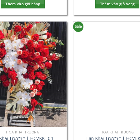
Thêm vào giỏ hàng
Thêm vào giỏ hàng
Sale
HOA KHAI TRƯƠNG
HOA KHAI TRƯƠNG
Khai Trương | HCVKKT04
Lan Khai Trương | HCVL