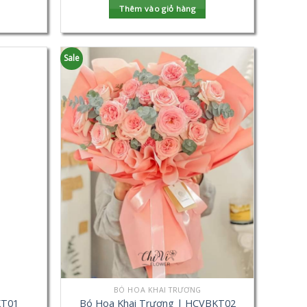
Thêm vào giỏ hàng
Sale
BÓ HOA KHAI TRƯƠNG
KT01
Bó Hoa Khai Trương | HCVBKT02