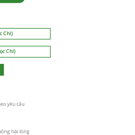
c Chi)
ọc Chi)
heo yêu cầu
hông hài lòng