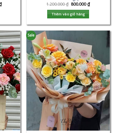
₫
1.200.000
₫
800.000
₫
Thêm vào giỏ hàng
Sale