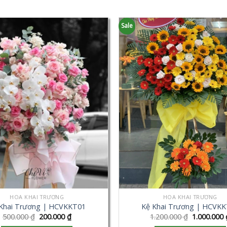
Sale
HOA KHAI TRƯƠNG
HOA KHAI TRƯƠNG
Khai Trương | HCVKKT01
Kệ Khai Trương | HCVK
500.000
₫
200.000
₫
1.200.000
₫
1.000.000