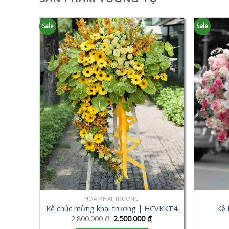
Sale
Sale
HOA KHAI TRƯƠNG
Kệ chúc mừng khai trương | HCVKKT4
Kệ 
2.800.000
₫
2.500.000
₫