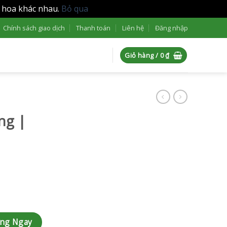
i hoa khác nhau.
Bỏ qua
Chính sách giao dịch
Thanh toán
Liên hệ
Đăng nhập
Giỏ hàng /
0
₫
ng |
ợng
àng Ngay