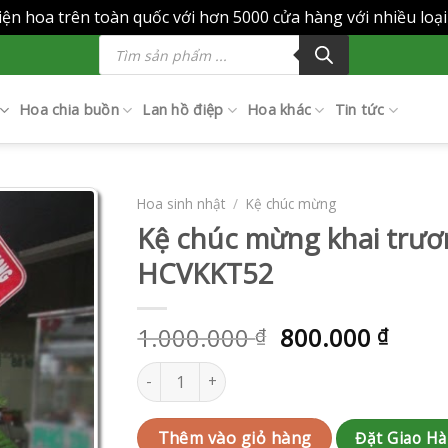
ện hoa trên toàn quốc với hơn 5000 cửa hàng với nhiều loạ
Tìm
kiếm
sản
phẩm
Hoa chia buồn
Lan hồ điệp
Hoa khác
Tin tức
Hoa sinh nhật
/
Kệ chúc mừng
Kệ chúc mừng khai trươ
HCVKKT52
1.000.000
800.000
₫
₫
Kệ chúc mừng khai trương | HCVKKT52 số lư
Đặt Giao H
Thêm vào giỏ hàng