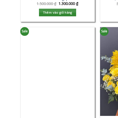
1.500.000
₫
1.300.000
₫
Thêm vào giỏ hàng
Sale
Sale