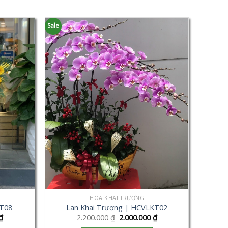
Sale
HOA KHAI TRƯƠNG
KT08
Lan Khai Trương | HCVLKT02
₫
2.200.000
₫
2.000.000
₫