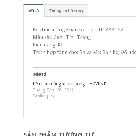
Mô tả
Thông tin bổ sung
Kệ chúc mừng khai trương | HCVKKT52
Màu sắc: Cam; Tím; Trắng
Kiểu dáng: Kệ
Thích hợp tặng cho: Ba và Mẹ; Bạn bè; Đối tá
Related
Kệ chúc mừng khai trương | HCVKKT1
Tháng Tám 26, 2022
Similar post
SẢN PHẨM TƯƠNG TỰ