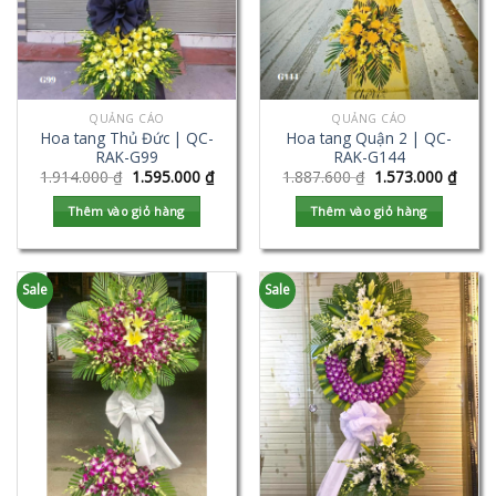
QUẢNG CÁO
QUẢNG CÁO
Hoa tang Thủ Đức | QC-
Hoa tang Quận 2 | QC-
RAK-G99
RAK-G144
1.914.000
₫
1.595.000
₫
1.887.600
₫
1.573.000
₫
Thêm vào giỏ hàng
Thêm vào giỏ hàng
Sale
Sale