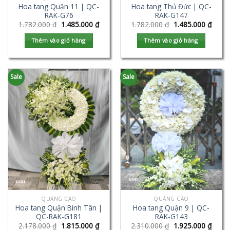
Hoa tang Quận 11 | QC-
Hoa tang Thủ Đức | QC-
RAK-G76
RAK-G147
1.782.000
₫
1.485.000
₫
1.782.000
₫
1.485.000
₫
Thêm vào giỏ hàng
Thêm vào giỏ hàng
Sale
Sale
QUẢNG CÁO
QUẢNG CÁO
Hoa tang Quận Bình Tân |
Hoa tang Quận 9 | QC-
QC-RAK-G181
RAK-G143
2.178.000
₫
1.815.000
₫
2.310.000
₫
1.925.000
₫