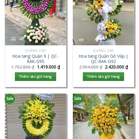
QUẢNG CÁO
QUẢNG CÁO
Hoa tang Quận 9 | QC-
Hoa tang Quận Gò Vấp |
RAK-G95
QC-RAK-G92
1.702.800
₫
1.419.000
₫
2.904.000
₫
2.420.000
₫
Thêm vào giỏ hàng
Thêm vào giỏ hàng
Sale
Sale