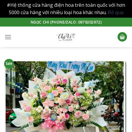
#Hệ thống cửa hàng điện hoa trên toàn quốc với hơn
5000 cửa hàng với nhiều loại hoa khác nhau.
Bỏ qua
Skip
NGỌC CHI (PHONE/ZALO: 0979202972)
to
content
Sale